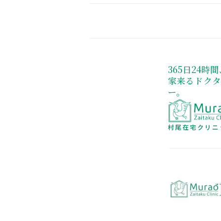
365日24時
家来るドク
ー。
村尾在宅クリニ