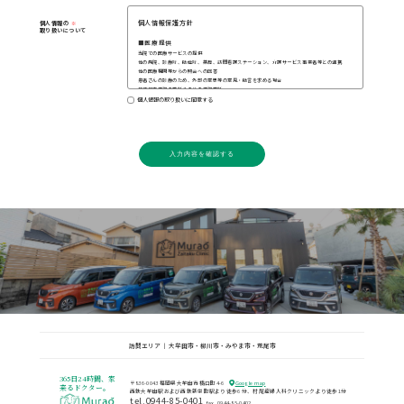
個人情報保護方針
個人情報の
取り扱いについて
■医療提供
当院での医療サービスの提供
他の病院、診療所、助産所、薬局、訪問看護ステーション、介護サービス事業者等との連携
他の医療機関等からの照会への回答
患者さんの診療のため、外部の意思等の意見・助言を求める場合
検体検査業務の委託その他の業務委託
ご家族等への病状説明
個人情報の取り扱いに同意する
その他、患者さんへの医療提供に関する利用
■診療費請求のための事務
当院での医療・介護・労災保険、公費負担医療に関する事務およびその委託
審査支払機関へのレセプトの提出
審査支払期間又は保険者からの照会への回答
入力内容を確認する
公費負担医療に関する行政機関等へのレセプトの提出、照会への回答
その他、医療・介護・労災保険、および公費負担医療に関する診療費請求のための利用
■当院の管理運営業務
会計・経理
医療事故等の報告
当該患者さんの医療サービスの向上
入退院等の病棟管理
その他、当院の管理運営業務に関する利用
◎企業等から委託を受けて行う健康診断等における、企業等へのその結果の通知
◎医師賠償責任保険などに係る、医療に関する専門の団体、保険会社等への相談または届出等
◎医師・介護サービスや業務の維持・改善のための基礎資料
◎当院内において行われる医療実習への協力
◎医療の質の向上を目的とした当院内での症例研究
◎外部監査機関への情報提供
1.上記のうち、他の医療機関等への情報提供について同意しがたい事項がある場合には、その旨
をお申し出ください。
2.お申し出がないものについては、同意していただけたものとして取り扱わせていただきます。
3.これらのお申し出は後からいつでも撤回、変更等をすることが可能です。
個人情報は、お問合せ内容へ回答するためのみに利用させていただきます。ご本人のご了解をい
訪問エリア ｜ 大牟田市・柳川市・みやま市・荒尾市
ただくことなく第三者機関へ提供することや他の目的に利用することは一切致しません。また、
個人情報の適切な管理を行い、不正アクセスによる紛失、漏えいなどに対する予防に努めます。
365日24時間、
家
〒836-0043 福岡県大牟田市橋口町4-6
Google map
来るドクター。
西鉄大牟田駅および西鉄新栄町駅より徒歩6 分、
村尾産婦人科クリニックより徒歩1分
tel.0944-85-0401
fax. 0944-85-0402