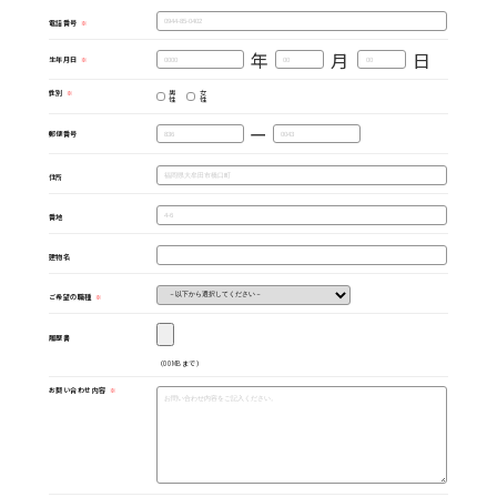
電話番号
年
月
日
生年月日
男
女
性別
性
性
ー
郵便番号
住所
番地
建物名
ご希望の職種
履歴書
（00MBまで）
お問い合わせ内容