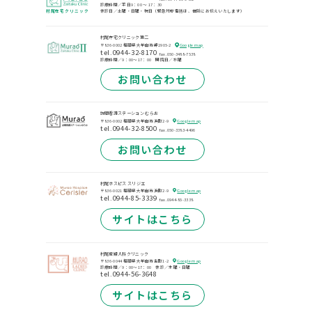
診療時間／平日9：00 ～ 17：30
村尾在宅クリニック
休診日／土曜・日曜・祝日
（緊急対応電話は、個別にお伝えいたします）
村尾在宅クリニック第二
〒836-0002 福岡県大牟田市岬2905-2
Google map
tel.0944-32-8170
fax.050-3488-7538
診療時間／9：00～17：00 開院日／水曜
お問い合わせ
訪問看護ステーション むらお
〒836-0002 福岡県大牟田市浜町2-9
Google map
tel.0944-32-8500
fax.050-3383-4496
お問い合わせ
村尾ホスピス スリジエ
〒836-0021 福岡県大牟田市浜町2-9
Google map
tel.0944-85-3339
fax.0944-85-3338
サイトはこちら
村尾産婦人科クリニック
〒836-0044 福岡県大牟田市古町1-2
Google map
診療時間／9：00～17：00 休診／木曜・日曜
tel.0944-56-3648
サイトはこちら