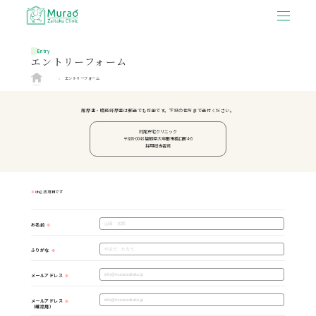
Entry
エントリーフォーム
エントリーフォーム
履歴書・職務経歴書は郵送でも可能です。
下記の住所まで送付ください。
村尾在宅クリニック
〒836-0043 福岡県大牟田市橋口町4-6
採用担当者宛
※
は必須項目です
お名前
ふりがな
メールアドレス
メールアドレス
（確認用）